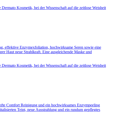
he Dermato Kosmetik, bei der Wissenschaft auf die zeitlose Weisheit
ung, effektive Enzymexfoliation, hochwirksame Seren sowie eine
hrer Haut neue Strahlkraft. Eine ausgleichende Maske und
he Dermato Kosmetik, bei der Wissenschaft auf die zeitlose Weisheit
e sanfte Comfort Reinigung und ein hochwirksames Enzympeeling
italisierten Teint, neue Ausstrahlung und ein rundum gepflegtes