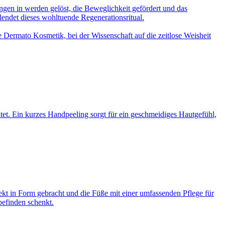
gen in werden gelöst, die Beweglichkeit gefördert und das
lendet dieses wohltuende Regenerationsritual.
he Dermato Kosmetik, bei der Wissenschaft auf die zeitlose Weisheit
et. Ein kurzes Handpeeling sorgt für ein geschmeidiges Hautgefühl,
t in Form gebracht und die Füße mit einer umfassenden Pflege für
befinden schenkt.