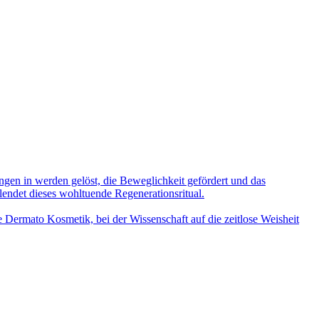
gen in werden gelöst, die Beweglichkeit gefördert und das
lendet dieses wohltuende Regenerationsritual.
he Dermato Kosmetik, bei der Wissenschaft auf die zeitlose Weisheit