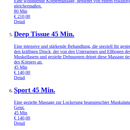
Eine wohltuende Körpermassage, begleitet von einem exklusiv
gleichermaßen.
80
Min
€
210,00
Detail
Deep Tissue 45 Min.
Eine intensive und stärkende Behandlung, die speziell für ge
den kräftigen Druck, der von den Unterarmen und Ellbogen des
Muskelfasern und gezielte Dehnungen dringt diese Massage tie
des Körpers an.
45
Min
€
140,00
Detail
Sport 45 Min.
Eine gezielte Massage zur Lockerung beanspruchter Muskulatur
Geist.
45
Min
€
140,00
Detail