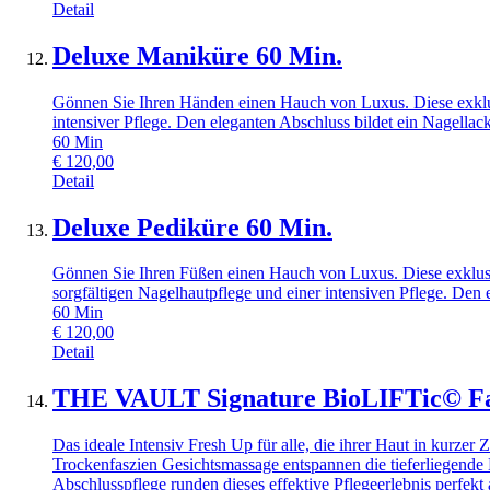
Detail
Deluxe Maniküre 60 Min.
Gönnen Sie Ihren Händen einen Hauch von Luxus. Diese exklus
intensiver Pflege. Den eleganten Abschluss bildet ein Nagellack
60
Min
€
120,00
Detail
Deluxe Pediküre 60 Min.
Gönnen Sie Ihren Füßen einen Hauch von Luxus. Diese exklusi
sorgfältigen Nagelhautpflege und einer intensiven Pflege. Den 
60
Min
€
120,00
Detail
THE VAULT Signature BioLIFTic© Fac
Das ideale Intensiv Fresh Up für alle, die ihrer Haut in kurz
Trockenfaszien Gesichtsmassage entspannen die tieferliegende 
Abschlusspflege runden dieses effektive Pflegeerlebnis perfekt 