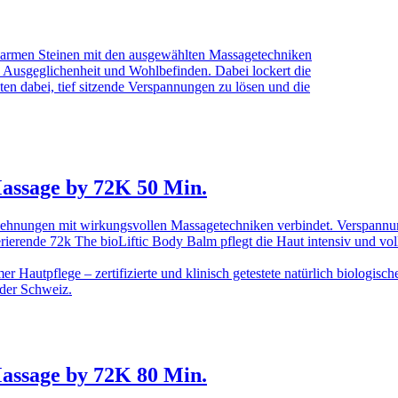
warmen Steinen mit den ausgewählten Massagetechniken
n Ausgeglichenheit und Wohlbefinden. Dabei lockert die
ten dabei, tief sitzende Verspannungen zu lösen und die
ssage by 72K 50 Min.
Dehnungen mit wirkungsvollen Massagetechniken verbindet. Verspannun
rierende 72k The bioLiftic Body Balm pflegt die Haut intensiv und vol
 Hautpflege – zertifizierte und klinisch getestete natürlich biologisc
 der Schweiz.
ssage by 72K 80 Min.