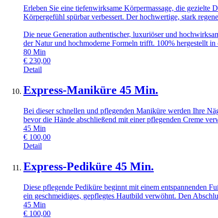
Erleben Sie eine tiefenwirksame Körpermassage, die gezielte 
Körpergefühl spürbar verbessert. Der hochwertige, stark regene
Die neue Generation authentischer, luxuriöser und hochwirksamer
der Natur und hochmoderne Formeln trifft. 100% hergestellt in
80
Min
€
230,00
Detail
Express-Maniküre 45 Min.
Bei dieser schnellen und pflegenden Maniküre werden Ihre Näg
bevor die Hände abschließend mit einer pflegenden Creme ve
45
Min
€
100,00
Detail
Express-Pediküre 45 Min.
Diese pflegende Pediküre beginnt mit einem entspannenden Fu
ein geschmeidiges, gepflegtes Hautbild verwöhnt. Den Abschlus
45
Min
€
100,00