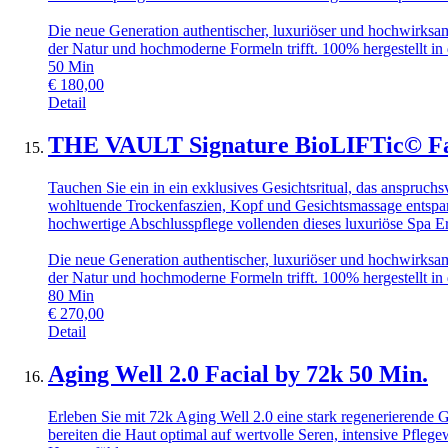
Die neue Generation authentischer, luxuriöser und hochwirksamer
der Natur und hochmoderne Formeln trifft. 100% hergestellt in
50
Min
€
180,00
Detail
THE VAULT Signature BioLIFTic© Fac
Tauchen Sie ein in ein exklusives Gesichtsritual, das anspruc
wohltuende Trockenfaszien, Kopf und Gesichtsmassage entspann
hochwertige Abschlusspflege vollenden dieses luxuriöse Spa Er
Die neue Generation authentischer, luxuriöser und hochwirksamer
der Natur und hochmoderne Formeln trifft. 100% hergestellt in
80
Min
€
270,00
Detail
Aging Well 2.0 Facial by 72k 50 Min.
Erleben Sie mit 72k Aging Well 2.0 eine stark regenerierende 
bereiten die Haut optimal auf wertvolle Seren, intensive Pfleg