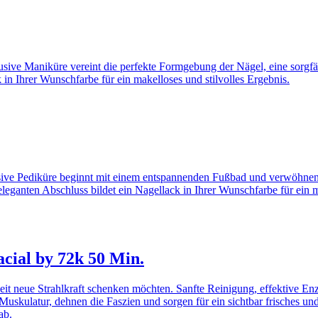
ive Maniküre vereint die perfekte Formgebung der Nägel, eine sorgf
 in Ihrer Wunschfarbe für ein makelloses und stilvolles Ergebnis.
ve Pediküre beginnt mit einem entspannenden Fußbad und verwöhnende
eleganten Abschluss bildet ein Nagellack in Ihrer Wunschfarbe für ein 
ial by 72k 50 Min.
er Zeit neue Strahlkraft schenken möchten. Sanfte Reinigung, effektive
Muskulatur, dehnen die Faszien und sorgen für ein sichtbar frisches u
ab.