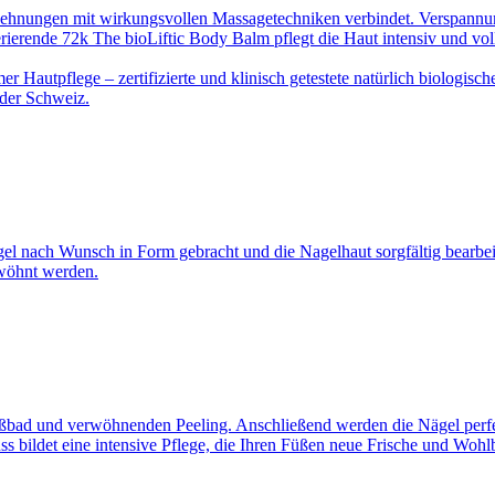
Dehnungen mit wirkungsvollen Massagetechniken verbindet. Verspannun
rierende 72k The bioLiftic Body Balm pflegt die Haut intensiv und vol
 Hautpflege – zertifizierte und klinisch getestete natürlich biologisc
 der Schweiz.
el nach Wunsch in Form gebracht und die Nagelhaut sorgfältig bearbeit
rwöhnt werden.
ßbad und verwöhnenden Peeling. Anschließend werden die Nägel perfek
s bildet eine intensive Pflege, die Ihren Füßen neue Frische und Wohl