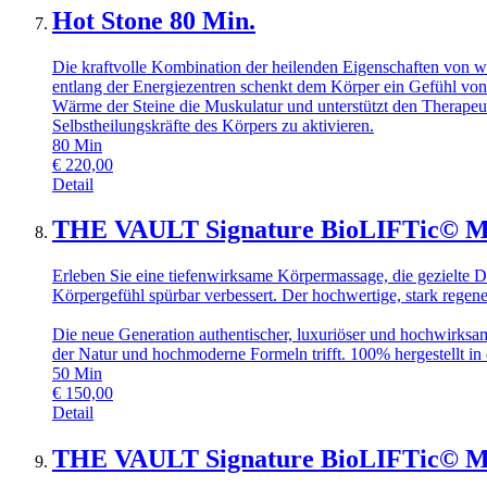
Hot Stone 80 Min.
Die kraftvolle Kombination der heilenden Eigenschaften von 
entlang der Energiezentren schenkt dem Körper ein Gefühl vo
Wärme der Steine die Muskulatur und unterstützt den Therapeu
Selbstheilungskräfte des Körpers zu aktivieren.
80
Min
€
220,00
Detail
THE VAULT Signature BioLIFTic© Ma
Erleben Sie eine tiefenwirksame Körpermassage, die gezielte 
Körpergefühl spürbar verbessert. Der hochwertige, stark regene
Die neue Generation authentischer, luxuriöser und hochwirksamer
der Natur und hochmoderne Formeln trifft. 100% hergestellt in
50
Min
€
150,00
Detail
THE VAULT Signature BioLIFTic© Ma