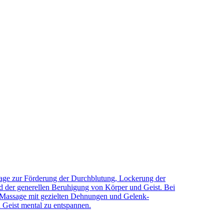
sage zur Förderung der Durchblutung, Lockerung der
 der generellen Beruhigung von Körper und Geist. Bei
 Massage mit gezielten Dehnungen und Gelenk-
Geist mental zu entspannen.