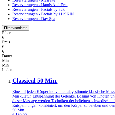
Reservierungen - Massage
Reservierungen - Hands And Feet
Reservierungen - Facials by 72k
Reservierungen - Facials by 111SKIN
Reservierungen - Day Spa
Filtern/sortieren
Filter
€
Preis
€
€
Dauer
Min
Min
Laden...
Classical 50 Min.
Eine auf jeden Körper individuell abgestimmte klassische Mas
Muskulatur, Entspannung der Gelenke, Lösung von Knoten und
dieser Massage werden Techniken der beliebten schwedischen
Entspannungen kombiniert, um den Körper zu beleben und den 
50
Min
€
130,00