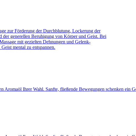
sage zur Förderung der Durchblutung, Lockerung der
 der generellen Beruhigung von Körper und Geist. Bei
 Massage mit gezielten Dehnungen und Gelenk-
Geist mental zu entspannen.
en Aromaöl Ihrer Wahl. Sanfte, fließende Bewegungen schenken ein G