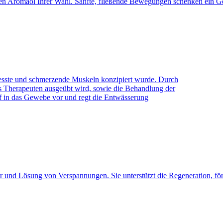
en Aromaöl Ihrer Wahl. Sanfte, fließende Bewegungen schenken ein G
stresste und schmerzende Muskeln konzipiert wurde. Durch
 Therapeuten ausgeübt wird, sowie die Behandlung der
f in das Gewebe vor und regt die Entwässerung
 und Lösung von Verspannungen. Sie unterstützt die Regeneration, fö