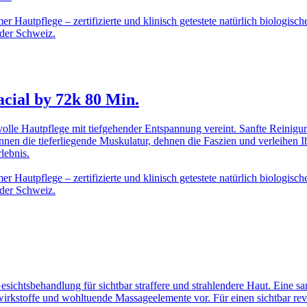
 Hautpflege – zertifizierte und klinisch getestete natürlich biologisc
 der Schweiz.
ial by 72k 80 Min.
hsvolle Hautpflege mit tiefgehender Entspannung vereint. Sanfte Reinig
en die tieferliegende Muskulatur, dehnen die Faszien und verleihen I
lebnis.
 Hautpflege – zertifizierte und klinisch getestete natürlich biologisc
 der Schweiz.
Gesichtsbehandlung für sichtbar straffere und strahlendere Haut. Ein
ewirkstoffe und wohltuende Massageelemente vor. Für einen sichtbar rev