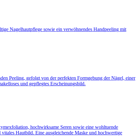
ältige Nagelhautpflege sowie ein verwöhnendes Handpeeling mit
n Peeling, gefolgt von der perfekten Formgebung der Nägel, einer
makelloses und gepflegtes Erscheinungsbild.
 Enzymexfoliation, hochwirksame Seren sowie eine wohltuende
nd vitales Hautbild. Eine ausgleichende Maske und hochwertige