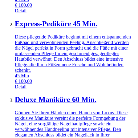
€
100,00
Detail
Express-Pediküre 45 Min.
Diese pflegende Pediküre beginnt mit einem entspannenden
Fußbad und verwöhnenden Peeling. Anschließend werden
die Nägel perfekt in Form gebracht und die Füße mit einer
umfassenden Pflege für ein geschmeidiges, gepflegtes
Hautbild verwöhnt. Den Abschluss bildet eine intensive
Pflege, die Ihren Füßen neue Frische und Wohlbefinden
schenkt.
45
Min
€
100,00
Detail
Deluxe Maniküre 60 Min.
Gönnen Sie Ihren Händen einen Hauch von Luxus. Diese
exklusive Maniküre vereint die perfekte Formgebung der
Nägel, eine sorgfältige Nagelhautpflege sowie ein
verwöhnendes Handpeeling mit intensiver Pflege. Den
eleganten Abschluss bildet ein Nagellack in Ihrer