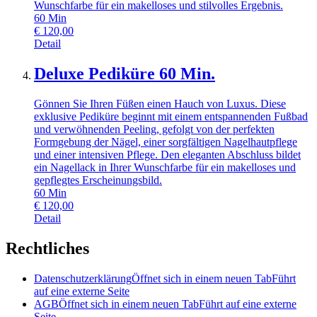
Wunschfarbe für ein makelloses und stilvolles Ergebnis.
60
Min
€
120,00
Detail
Deluxe Pediküre 60 Min.
Gönnen Sie Ihren Füßen einen Hauch von Luxus. Diese
exklusive Pediküre beginnt mit einem entspannenden Fußbad
und verwöhnenden Peeling, gefolgt von der perfekten
Formgebung der Nägel, einer sorgfältigen Nagelhautpflege
und einer intensiven Pflege. Den eleganten Abschluss bildet
ein Nagellack in Ihrer Wunschfarbe für ein makelloses und
gepflegtes Erscheinungsbild.
60
Min
€
120,00
Detail
Rechtliches
Datenschutzerklärung
Öffnet sich in einem neuen Tab
Führt
auf eine externe Seite
AGB
Öffnet sich in einem neuen Tab
Führt auf eine externe
Seite