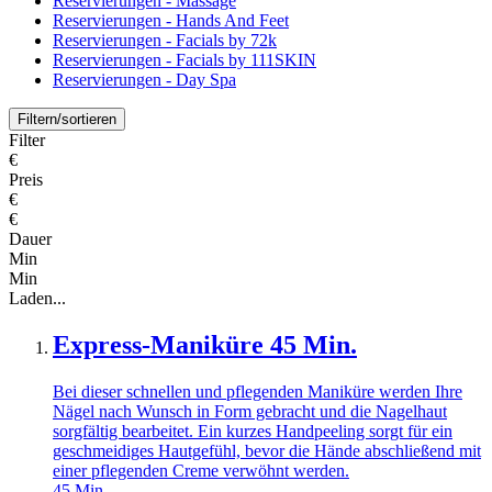
Reservierungen - Massage
Reservierungen - Hands And Feet
Reservierungen - Facials by 72k
Reservierungen - Facials by 111SKIN
Reservierungen - Day Spa
Filtern/sortieren
Filter
€
Preis
€
€
Dauer
Min
Min
Laden...
Express-Maniküre 45 Min.
Bei dieser schnellen und pflegenden Maniküre werden Ihre
Nägel nach Wunsch in Form gebracht und die Nagelhaut
sorgfältig bearbeitet. Ein kurzes Handpeeling sorgt für ein
geschmeidiges Hautgefühl, bevor die Hände abschließend mit
einer pflegenden Creme verwöhnt werden.
45
Min